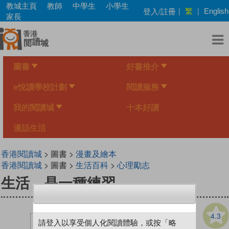
Skip
教城主頁
教師
中學生
小學生
繁
登入/註冊
|
|
English
to
家長
main
content
圖書
好書推介
e悅讀學校計劃
閱讀服務
我的閱讀城
十本好讀
漫話生活
香港閱讀城
> 圖書 >
漫畫及繪本
香港閱讀城
> 圖書 >
生活百科
>
心理勵志
生活，是一種練習
4.3
請登入以享受個人化閱讀體驗，或按「略