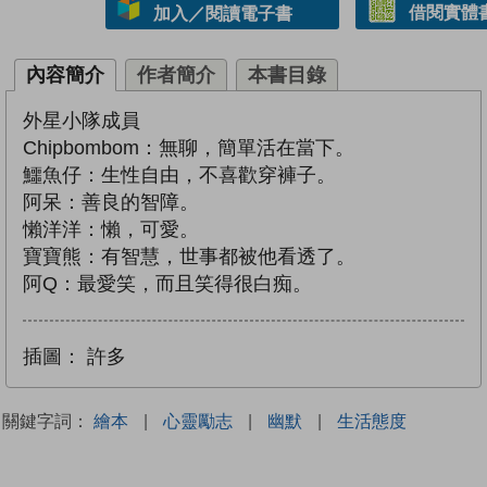
借閱實體
加入／閱讀電子書
內容簡介
作者簡介
本書目錄
外星小隊成員
Chipbombom：無聊，簡單活在當下。
鱷魚仔：生性自由，不喜歡穿褲子。
阿呆：善良的智障。
懶洋洋：懶，可愛。
寶寶熊：有智慧，世事都被他看透了。
阿Q：最愛笑，而且笑得很白痴。
插圖：
許多
關鍵字詞：
繪本
|
心靈勵志
|
幽默
|
生活態度