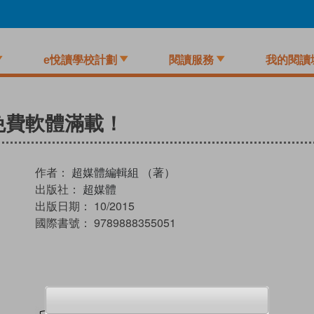
e悅讀學校計劃
閱讀服務
我的閱讀
免費軟體滿載！
作者：
超媒體編輯組 （著）
出版社：
超媒體
出版日期：
10/2015
國際書號：
9789888355051
試閲
加入閱讀紀錄