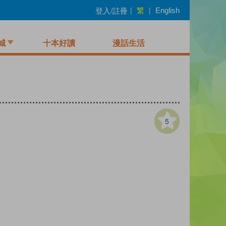
繁
登入/註冊
|
|
English
城
十本好讀
漫話生活
5