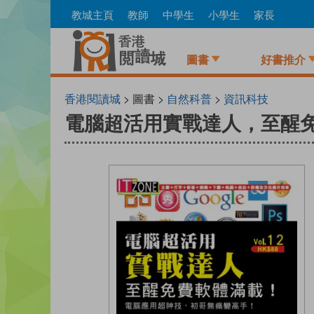
Skip
教城主頁
教師
中學生
小學生
家長
to
main
content
圖書
好書推介
香港閱讀城
> 圖書 >
自然科普
>
資訊科技
電腦超活用實戰達人，至醒