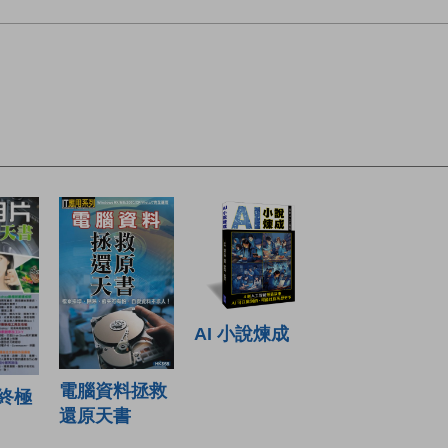
AI 小說煉成
電腦資料拯救
終極
還原天書