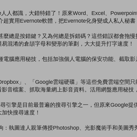
e人人都識，大錯特錯了！原來Word、Excel、Power
介超實用Evernote軟體，把Evernote化身變成人私人
為甚麼總是按錯鍵？又為何總是拆錯碼？這些錯誤都會拖慢
懂易混淆的倉頡字母和變形的筆劃，大大提升打字速度！
各種電腦應用秘技，包括加強個人電腦的保安功能、截取影
ropbox」、「Google雲端硬碟」等這些免費雲端空
音檔案、抓取海量網上影音資料。活用網盤應用秘技，生活
gle搜尋引擎是目前最普遍的搜尋引擎之一，但原來Googl
大加快搜尋速度！
：執圖達人親筆傳授Photoshop、光影魔術手和美圖