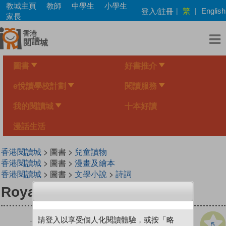
Skip
教城主頁
教師
中學生
小學生
繁
登入/註冊
|
|
English
to
家長
main
content
圖書
好書推介
e悅讀學校計劃
閱讀服務
我的閱讀城
十本好讀
漫話生活
香港閱讀城
> 圖書 >
兒童讀物
香港閱讀城
> 圖書 >
漫畫及繪本
香港閱讀城
> 圖書 >
文學小說
>
詩詞
Royal Rap
請登入以享受個人化閱讀體驗，或按「略
5