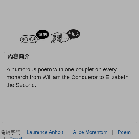
試閲
加入閱讀紀錄
內容簡介
A humorous poem with one couplet on every
monarch from William the Conqueror to Elizabeth
the Second.
關鍵字詞：
Laurence Anholt
|
Alice Morentorn
|
Poem
|
Royal