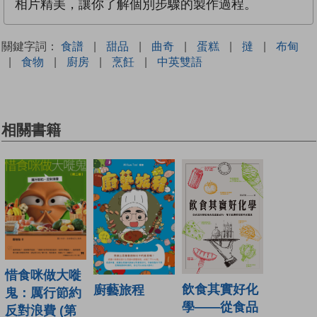
相片精美，讓你了解個別步驟的製作過程。
關鍵字詞：
食譜
|
甜品
|
曲奇
|
蛋糕
|
撻
|
布甸
|
食物
|
廚房
|
烹飪
|
中英雙語
相關書籍
惜食咪做大嘥
飲食其實好化
廚藝旅程
鬼：厲行節約
學——從食品
反對浪費 (第