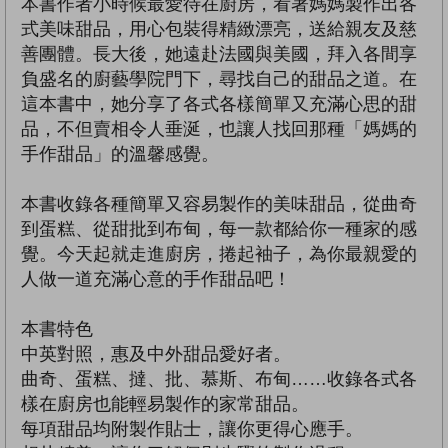
本書作者小時候最愛待在廚房，看著媽媽製作出各
式美味甜品，用心包裝得精緻漂亮，送給親友及慈
善團體。長大後，她遠赴法國與美國，拜入各間享
負盛名的廚藝學院門下，尋找自己的甜品之道。在
這本書中，她分享了各式各樣簡單又充滿心思的甜
品，不但賣相令人垂涎，也讓人找回那種「媽媽的
手作甜品」的溫馨感覺。
本書收錄各種簡單又容易製作的美味甜品，從曲奇
到蛋糕、從甜批到布甸，每一款都給你一種家的感
覺。今天起就走進廚房，捲起袖子，為你最親愛的
人做一道充滿心意的手作甜品吧！
本書特色
中英對照，惠及中外甜品愛好者。
曲奇、蛋糕、撻、批、慕斯、布甸……收錄各式各
樣在廚房也能輕易製作的家常甜品。
每項甜品均附製作貼士，讓你更得心應手。