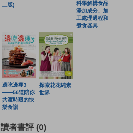
科學解構食品
二版)
添加成分、加
工處理過程和
煮食器具
邊吃邊瘦3
探索花花純素
——56道陪你
世界
共渡時艱的快
樂食譜
讀者書評
(0)