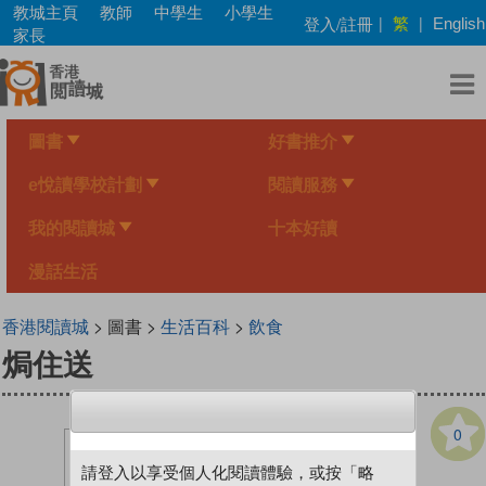
Skip
教城主頁
教師
中學生
小學生
繁
登入/註冊
|
|
English
to
家長
main
content
圖書
好書推介
e悅讀學校計劃
閱讀服務
我的閱讀城
十本好讀
漫話生活
香港閱讀城
> 圖書 >
生活百科
>
飲食
焗住送
0
請登入以享受個人化閱讀體驗，或按「略