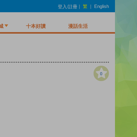
繁
登入/註冊
|
|
English
城
十本好讀
漫話生活
0