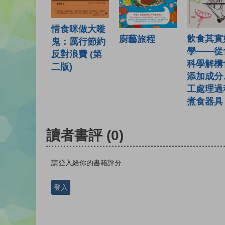
惜食咪做大嘥
飲食其實
廚藝旅程
鬼：厲行節約
學——從
反對浪費 (第
科學解構
二版)
添加成分
工處理過
煮食器具
讀者書評
(0)
請登入給你的書籍評分
登入