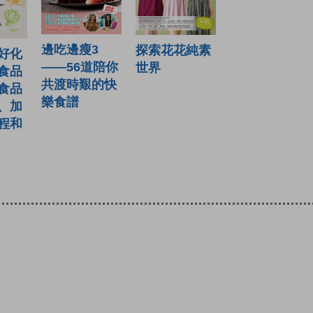
邊吃邊瘦3
探索花花純素
好化
——56道陪你
世界
食品
共渡時艱的快
食品
樂食譜
、加
程和