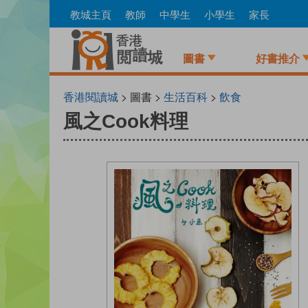
Skip
教城主頁
教師
中學生
小學生
家長
to
main
content
圖書
好書推介
香港閱讀城
> 圖書 >
生活百科
>
飲食
風之Cook料理