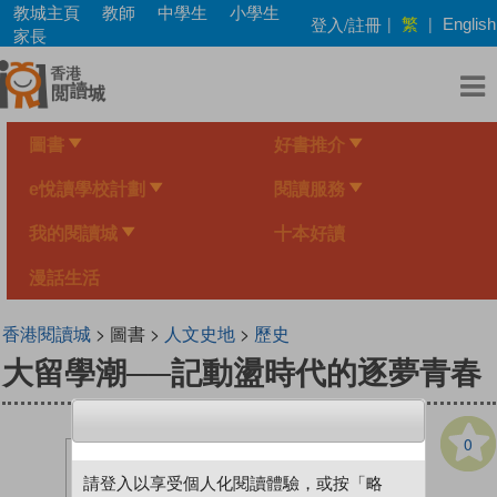
Skip
教城主頁
教師
中學生
小學生
繁
登入/註冊
|
|
English
to
家長
main
content
圖書
好書推介
e悅讀學校計劃
閱讀服務
我的閱讀城
十本好讀
漫話生活
香港閱讀城
> 圖書 >
人文史地
>
歷史
大留學潮──記動盪時代的逐夢青春
0
請登入以享受個人化閱讀體驗，或按「略