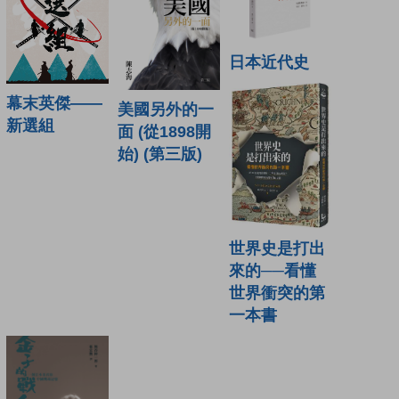
日本近代史
幕末英傑——
美國另外的一
新選組
面 (從1898開
始) (第三版)
世界史是打出
來的──看懂
世界衝突的第
一本書