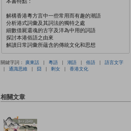
本書特點：
解構香港粵方言中一些常用而有趣的潮語
分析港式詞彙及其詞法的獨特之處
細數借屍還魂的古字及洋為中用的詞語
探討本港俗語之由來
解讀日常詞彙所蘊含的傳統文化和思想
關鍵字詞：
廣東話
|
粵語
|
潮語
|
俗語
|
語言文字
|
通識思維
|
囧
|
剩女
|
香港文化
相關文章