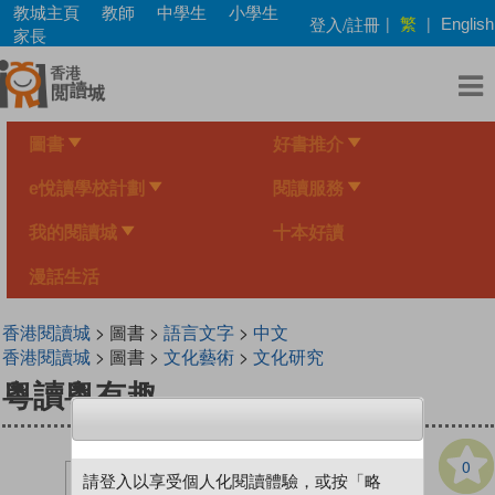
Skip
教城主頁
教師
中學生
小學生
繁
登入/註冊
|
|
English
to
家長
main
content
圖書
好書推介
e悅讀學校計劃
閱讀服務
我的閱讀城
十本好讀
漫話生活
香港閱讀城
> 圖書 >
語言文字
>
中文
香港閱讀城
> 圖書 >
文化藝術
>
文化研究
粵讀粵有趣
0
請登入以享受個人化閱讀體驗，或按「略