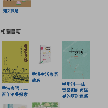
知文識趣
相關書籍
香港生活粵語
教程
半步詞──由
香港粵語：二
音樂劇到跨媒
百年滄桑探索
界的填詞進路