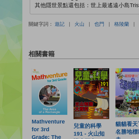
其他隱世景點還包括：世上最遙遠小島Tristan
關鍵字詞：
遊記
|
火山
|
也門
|
格陵蘭
|
相關書籍
Mathventure
貓貓看天
兒童的科學
for 3rd
名勝地標
191 - 火山知
Grade: The