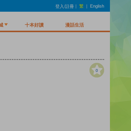
繁
登入/註冊
|
|
English
城
十本好讀
漫話生活
0