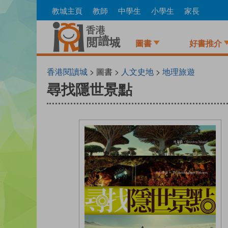
Skip
教城主頁
教師
中學生
小學生
家長
to
main
content
圖書
好書推介
香港閱讀城
> 圖書 >
人文史地
>
地理旅遊
尋找隱世景點