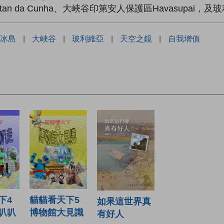
 da Cunha、大峽谷印第安人保護區Havasupai，及玻利維
冰島
|
大峽谷
|
玻利維亞
|
天空之鏡
|
自我增值
下4
貓貓看天下5
如果這世界真
叭叭
博物館大見識
有好人