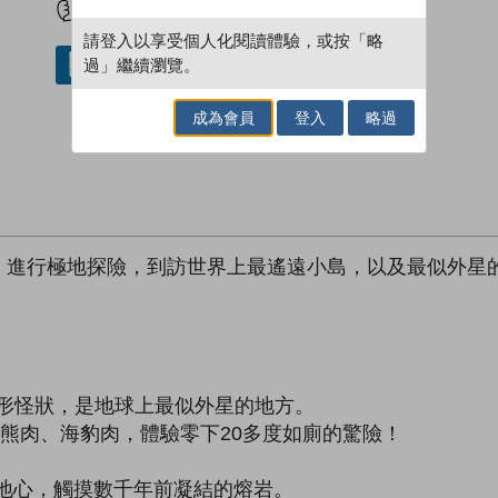
請登入以享受個人化閱讀體驗，或按「略
過」繼續瀏覽。
借閱實體書
成為會員
登入
略過
，進行極地探險，到訪世界上最遙遠小島，以及最似外星
植物，奇形怪狀，是地球上最似外星的地方。
小鎮食北極熊肉、海豹肉，體驗零下20多度如廁的驚險！
0呎進入地心，觸摸數千年前凝結的熔岩。