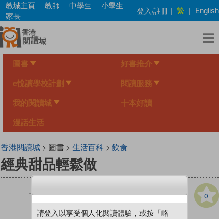
Skip
教城主頁
教師
中學生
小學生
繁
登入/註冊
|
|
English
to
家長
main
content
圖書
好書推介
e悅讀學校計劃
閱讀服務
我的閱讀城
十本好讀
漫話生活
香港閱讀城
> 圖書 >
生活百科
>
飲食
經典甜品輕鬆做
0
請登入以享受個人化閱讀體驗，或按「略