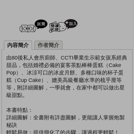
試閲
加入閱讀紀錄
內容簡介
作者簡介
由80後私人會所廚師、CCTI畢業生示範女孩系經典
甜品，包括婚禮必備的宴客茶點棒棒蛋糕（Cake
Pop）、冰涼可口的冰皮月餅、多種口味的杯子蛋
糕（Cup Cake）、媲美高級餐廳水準的梳乎厘等
等，附詳細圖解，一學就會，在家中都可以做出星
級甜點。
本書特點：
詳細圖解：全書附有詳盡圖解，更能讓人掌握炮製
秘訣
輕鬆易做：提供簡化了的步驟，讓過程更輕鬆！