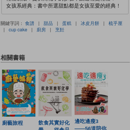
女孩系經典：書中所選甜點都是女孩至愛的經典！
關鍵字詞：
食譜
|
甜品
|
蛋糕
|
冰皮月餅
|
梳乎厘
|
cup cake
|
廚房
|
烹飪
相關書籍
邊吃邊瘦3
飲食其實好化
廚藝旅程
——56道陪你