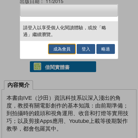
出版日期：
11/2015
國際書號：
9789881396198
請登入以享受個人化閱讀體驗，或按「略
過」繼續瀏覽。
試閲
加入閱讀紀錄
成為會員
登入
略過
借閱實體書
內容簡介
本書由IVE（沙田）資訊科技系以深入淺出的角
度，教授有關電影創作的基本知識：由前期準備；
到拍攝時的鏡頭和視角運用、收音和打燈等實用技
巧；以及剪接Apps應用、Youtube上載等後期製作
教學，都會包羅其中。