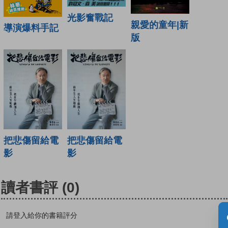
光影奮戰記
親愛的童年|新
導演爆料手記
版
把悲傷留給電
把悲傷留給電
影
影
讀者書評
(0)
請登入給你的書籍評分