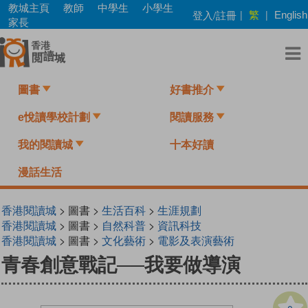
Skip
教城主頁
教師
中學生
小學生
繁
登入/註冊
|
|
English
to
家長
main
content
圖書
好書推介
e悅讀學校計劃
閱讀服務
我的閱讀城
十本好讀
漫話生活
香港閱讀城
> 圖書 >
生活百科
>
生涯規劃
香港閱讀城
> 圖書 >
自然科普
>
資訊科技
香港閱讀城
> 圖書 >
文化藝術
>
電影及表演藝術
青春創意戰記──我要做導演