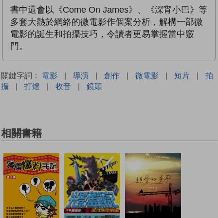
書中還會以《Come On James》、《深宵小巴》等
多套大熱於網絡的微電影作個案分析，解構一部微
電影的誕生和拍攝技巧，令讀者更易掌握當中竅
門。
關鍵字詞：
電影
|
導演
|
創作
|
微電影
|
短片
|
拍
攝
|
打燈
|
收音
|
鏡頭
相關書籍