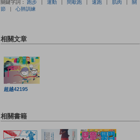
關鍵字詞：
跑步
|
運動
|
間歇跑
|
速跑
|
肌肉
|
關
節
|
心肺訓練
相關文章
超越42195
相關書籍