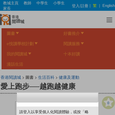
Skip
教城主頁
教師
中學生
小學生
繁
登入/註冊
|
|
English
to
家長
main
content
圖書
好書推介
e悅讀學校計劃
閱讀服務
我的閱讀城
十本好讀
漫話生活
香港閱讀城
> 圖書 >
生活百科
>
健康及運動
愛上跑步──越跑越健康
0
請登入以享受個人化閱讀體驗，或按「略