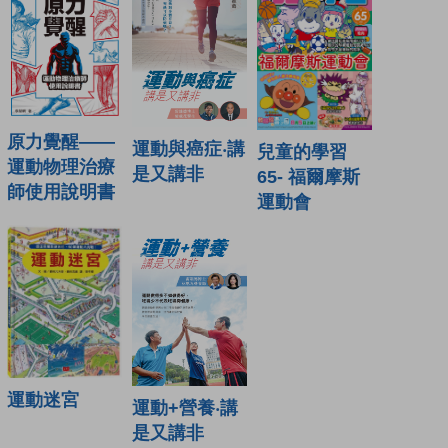
原力覺醒——
運動與癌症‧講
兒童的學習
運動物理治療
是又講非
65- 福爾摩斯
師使用說明書
運動會
運動迷宮
運動+營養‧講
是又講非