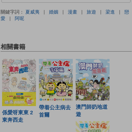
關鍵字詞：
夏威夷
|
婚姻
|
漫畫
|
旅遊
|
梁進
|
戀
愛
|
阿呢
相關書籍
澳門師奶地道
帶着公主病去
係愛呀東東 2
遊
首爾
東奔西走