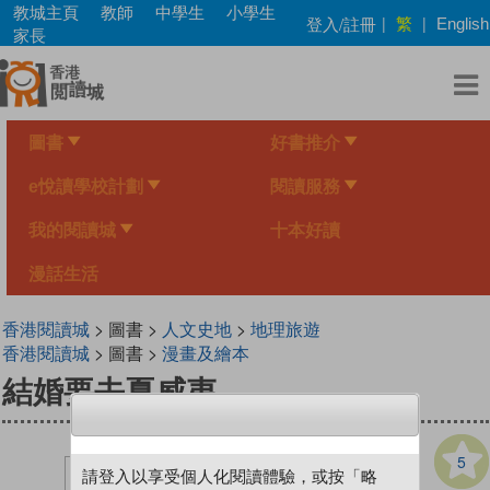
Skip
教城主頁
教師
中學生
小學生
繁
登入/註冊
|
|
English
to
家長
main
content
圖書
好書推介
e悅讀學校計劃
閱讀服務
我的閱讀城
十本好讀
漫話生活
香港閱讀城
> 圖書 >
人文史地
>
地理旅遊
香港閱讀城
> 圖書 >
漫畫及繪本
結婚要去夏威夷
5
請登入以享受個人化閱讀體驗，或按「略