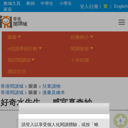
Skip
教城主頁
教師
中學生
小學生
繁
登入/註冊
|
|
English
to
家長
main
content
圖書
好書推介
e悅讀學校計劃
閱讀服務
我的閱讀城
十本好讀
漫話生活
香港閱讀城
> 圖書 >
兒童讀物
香港閱讀城
> 圖書 >
漫畫及繪本
好奇水先生──感官真奇妙
5
請登入以享受個人化閱讀體驗，或按「略