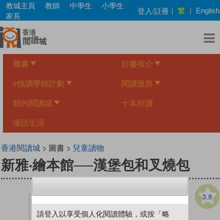
Skip
教城主頁
教師
中學生
小學生
繁
登入/註冊
|
|
English
to
家長
main
content
圖書
好書推介
e悅讀學校計劃
閱讀服務
我的閱讀城
十本好讀
漫話生活
香港閱讀城
> 圖書 >
兒童讀物
新雅‧繪本館──漢堡包和叉燒包
3.8
請登入以享受個人化閱讀體驗，或按「略