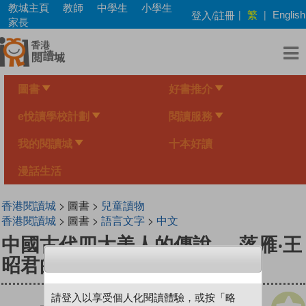
Skip
教城主頁
教師
中學生
小學生
繁
登入/註冊
|
|
English
to
家長
main
content
圖書
好書推介
e悅讀學校計劃
閱讀服務
我的閱讀城
十本好讀
漫話生活
香港閱讀城
> 圖書 >
兒童讀物
香港閱讀城
> 圖書 >
語言文字
>
中文
中國古代四大美人的傳說──落雁‧王
昭君的故事
請登入以享受個人化閱讀體驗，或按「略