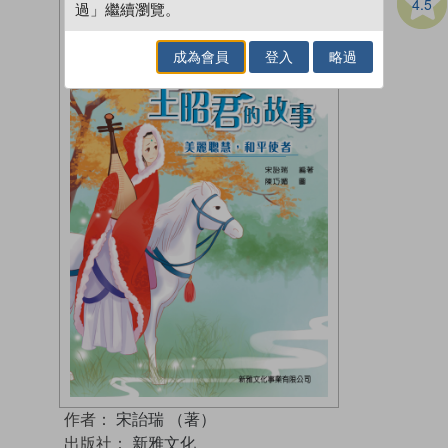
4.5
過」繼續瀏覽。
成為會員
登入
略過
作者：
宋詒瑞 （著）
出版社：
新雅文化