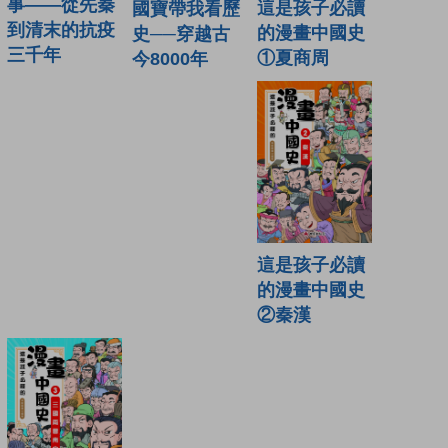
事——從先秦
這是孩子必讀
國寶帶我看歷
到清末的抗疫
的漫畫中國史
史──穿越古
三千年
①夏商周
今8000年
這是孩子必讀
的漫畫中國史
②秦漢