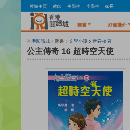
Skip
教城主頁
教師
中學生
小學生
家長
to
main
content
圖書
好書推介
香港閱讀城
> 圖書 >
文學小說
>
青春校園
公主傳奇 16 超時空天使