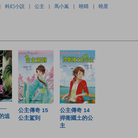
|
科幻小説
|
公主
|
馬小嵐
|
曉晴
|
曉星
──
公主傳奇 15
公主傳奇 14
的追
公主駕到
捍衛國土的公
主