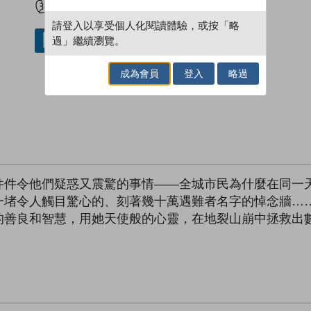
請登入以享受個人化閱讀體驗，或按「略
過」繼續瀏覽。
借閱實體書
成為會員
登入
略過
件件令他們疑惑又震驚的事情——全城市民為什麼在同一
一堵令人觸目驚心的、刻著幾十萬遇難者名字的悼念牆…
的善良和智慧，用她天使般的心靈，在地裂山崩中拯救出