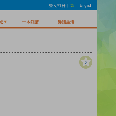
繁
登入/註冊
|
|
English
城
十本好讀
漫話生活
0