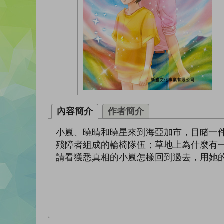
內容簡介
作者簡介
小嵐、曉晴和曉星來到海亞加市，目睹一
殘障者組成的輪椅隊伍；草地上為什麼有
請看獲悉真相的小嵐怎樣回到過去，用她