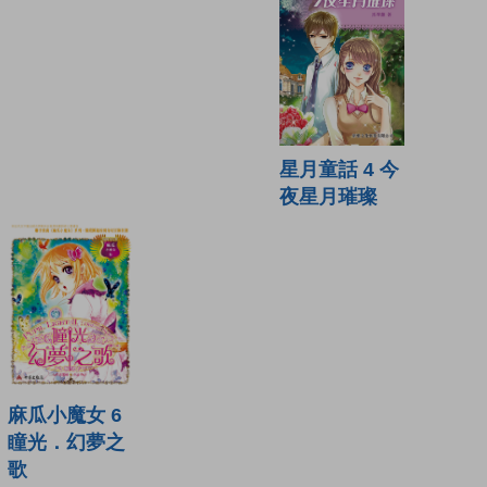
星月童話 4 今
夜星月璀璨
麻瓜小魔女 6
瞳光．幻夢之
歌