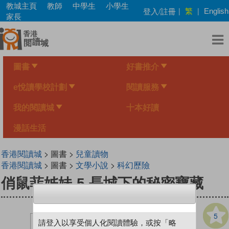
Skip
教城主頁
教師
中學生
小學生
繁
登入/註冊
|
|
English
to
家長
main
content
圖書
好書推介
e悅讀學校計劃
閱讀服務
我的閱讀城
十本好讀
漫話生活
香港閱讀城
> 圖書 >
兒童讀物
香港閱讀城
> 圖書 >
文學小說
>
科幻歷險
俏鼠菲姊妹 5 長城下的秘密寶藏
5
請登入以享受個人化閱讀體驗，或按「略