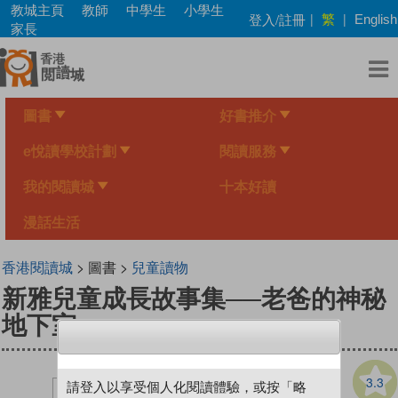
Skip
教城主頁
教師
中學生
小學生
繁
登入/註冊
|
|
English
to
家長
main
content
圖書
好書推介
e悅讀學校計劃
閱讀服務
我的閱讀城
十本好讀
漫話生活
香港閱讀城
> 圖書 >
兒童讀物
新雅兒童成長故事集──老爸的神秘
地下室
3.3
請登入以享受個人化閱讀體驗，或按「略