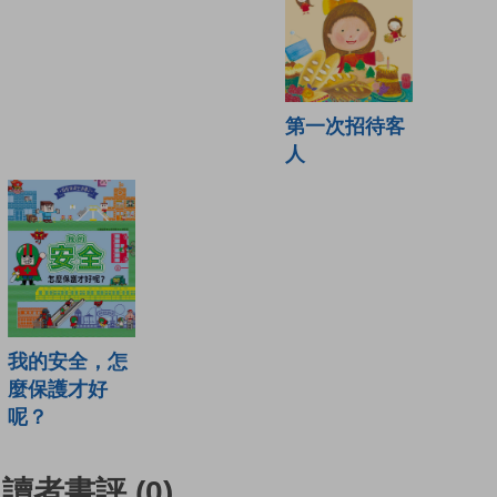
第一次招待客
人
我的安全，怎
麼保護才好
呢？
讀者書評
(0)