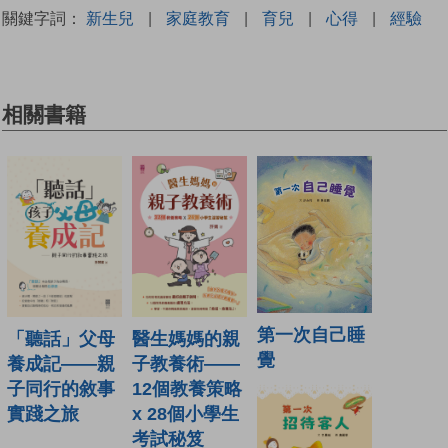
關鍵字詞：
新生兒
|
家庭教育
|
育兒
|
心得
|
經驗
相關書籍
第一次自己睡
「聽話」父母
醫生媽媽的親
覺
養成記——親
子教養術——
子同行的敘事
12個教養策略
實踐之旅
x 28個小學生
考試秘笈