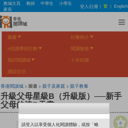
Skip
教城主頁
教師
中學生
小學生
繁
登入/註冊
|
|
English
to
家長
main
content
圖書
好書推介
e悅讀學校計劃
閱讀服務
我的閱讀城
十本好讀
漫話生活
香港閱讀城
> 圖書 >
親子及家庭
>
親子教養
升級父母星級B（升級版）──新手
父母的湊B天書
0
請登入以享受個人化閱讀體驗，或按「略