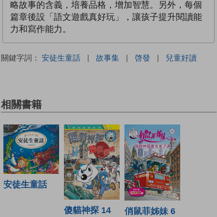
略故事的含義，培養品格，增加智慧。另外，每個
篇章後設「語文遊戲真好玩」，讓孩子提升閱讀能
力和寫作能力。
關鍵字詞：
安徒生童話
|
故事集
|
啓發
|
兒童好讀
相關書籍
安徒生童話
傻貓神探 14
俏鼠菲姊妹 6