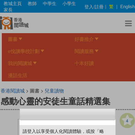
Skip
教城主頁
教師
中學生
小學生
繁
登入/註冊
|
|
English
to
家長
main
content
圖書
好書推介
e悅讀學校計劃
閱讀服務
我的閱讀城
十本好讀
漫話生活
香港閱讀城
> 圖書 >
兒童讀物
感動心靈的安徒生童話精選集
4
請登入以享受個人化閱讀體驗，或按「略