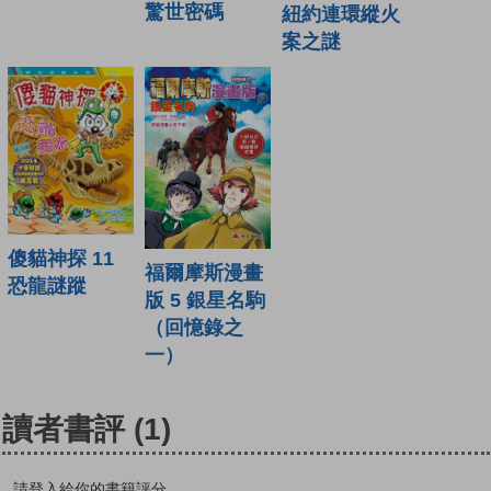
驚世密碼
紐約連環縱火
案之謎
傻貓神探 11
福爾摩斯漫畫
恐龍謎蹤
版 5 銀星名駒
（回憶錄之
一）
讀者書評
(1)
請登入給你的書籍評分