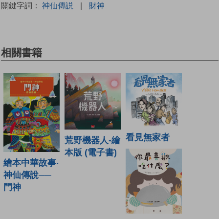
關鍵字詞：
神仙傳説
|
財神
相關書籍
看見無家者
荒野機器人-繪
本版 (電子書)
繪本中華故事‧
神仙傳說──
門神