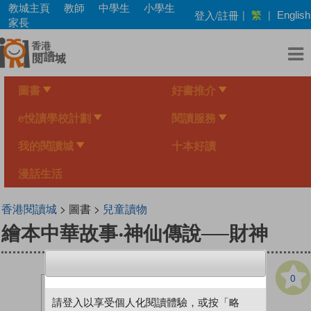
Skip
教城主頁
教師
中學生
小學生
繁
登入/註冊
|
|
English
to
家長
main
content
圖書
好書推介
e悅讀學校計劃
閱讀服務
我的閱讀城
十本好讀
漫話生活
香港閱讀城
> 圖書 >
兒童讀物
繪本中華故事‧神仙傳說──財神
0
請登入以享受個人化閱讀體驗，或按「略