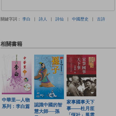
關鍵字詞：
李白
|
詩人
|
詩仙
|
中國歷史
|
古詩
相關書籍
中華里—人物
家事國事天下
認識中國的智
系列：李白篇
事——杜月笙
慧大師──孫
「恆社」風雲