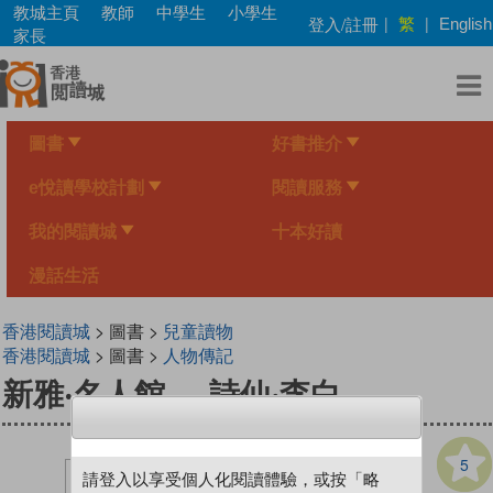
Skip
教城主頁
教師
中學生
小學生
繁
登入/註冊
|
|
English
to
家長
main
content
圖書
好書推介
e悅讀學校計劃
閱讀服務
我的閱讀城
十本好讀
漫話生活
香港閱讀城
> 圖書 >
兒童讀物
香港閱讀城
> 圖書 >
人物傳記
新雅‧名人館──詩仙‧李白
5
請登入以享受個人化閱讀體驗，或按「略