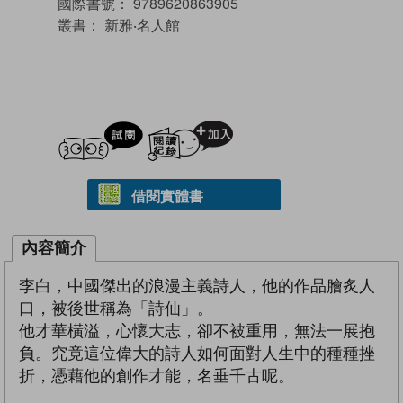
國際書號：
9789620863905
叢書：
新雅‧名人館
試閲
加入閱讀紀錄
借閱實體書
內容簡介
李白，中國傑出的浪漫主義詩人，他的作品膾炙人
口，被後世稱為「詩仙」。
他才華橫溢，心懷大志，卻不被重用，無法一展抱
負。究竟這位偉大的詩人如何面對人生中的種種挫
折，憑藉他的創作才能，名垂千古呢。