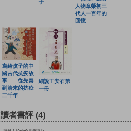
子
人物章榮初三
代人一百年的
回憶
寫給孩子的中
國古代抗疫故
事——從先秦
細說王安石第
到清末的抗疫
一冊
三千年
讀者書評
(4)
請登入給你的書籍評分