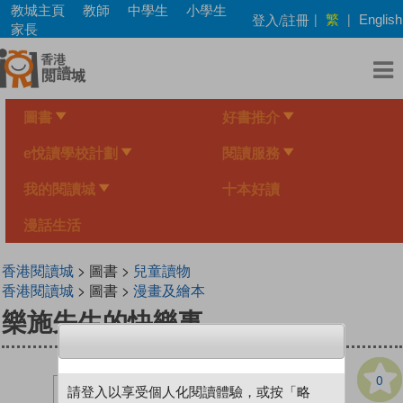
Skip
教城主頁
教師
中學生
小學生
繁
登入/註冊
|
|
English
to
家長
main
content
圖書
好書推介
e悅讀學校計劃
閱讀服務
我的閱讀城
十本好讀
漫話生活
香港閱讀城
> 圖書 >
兒童讀物
香港閱讀城
> 圖書 >
漫畫及繪本
樂施先生的快樂事
0
請登入以享受個人化閱讀體驗，或按「略