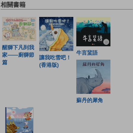
相關書籍
醒獅下凡到我
牛言蜚語
家——廚獅節
讓我吃雪吧！
篇
(香港版)
蘇丹的犀角