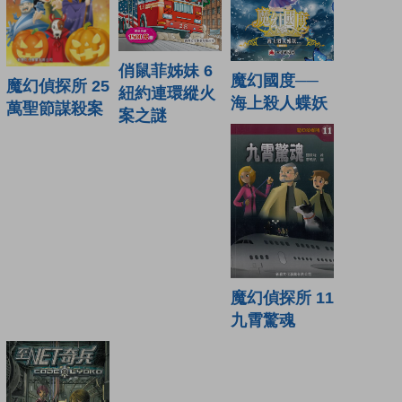
俏鼠菲姊妹 6
魔幻國度──
魔幻偵探所 25
紐約連環縱火
海上殺人蝶妖
萬聖節謀殺案
案之謎
魔幻偵探所 11
九霄驚魂