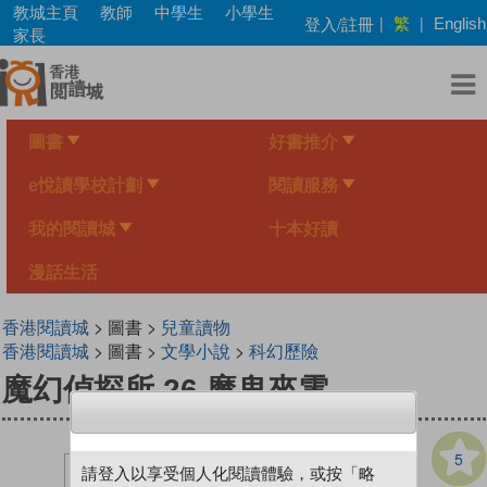
Skip
教城主頁
教師
中學生
小學生
繁
登入/註冊
|
|
English
to
家長
main
content
圖書
好書推介
e悅讀學校計劃
閱讀服務
我的閱讀城
十本好讀
漫話生活
香港閱讀城
> 圖書 >
兒童讀物
香港閱讀城
> 圖書 >
文學小說
>
科幻歷險
魔幻偵探所 26 魔鬼來電
5
請登入以享受個人化閱讀體驗，或按「略