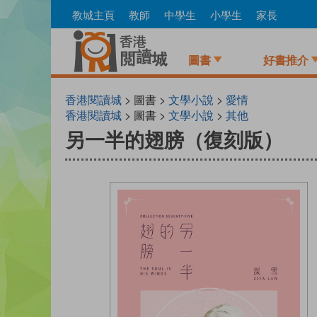
Skip
教城主頁
教師
中學生
小學生
家長
to
main
content
圖書
好書推介
香港閱讀城
> 圖書 >
文學小說
>
愛情
香港閱讀城
> 圖書 >
文學小說
>
其他
另一半的翅膀（復刻版）