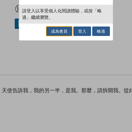
試閲
加入閱讀紀錄
請登入以享受個人化閱讀體驗，或按「略
過」繼續瀏覽。
借閱實體書
成為會員
登入
略過
，天使告訴我，我的另一半，是我。那麼，請拆開我。從
。