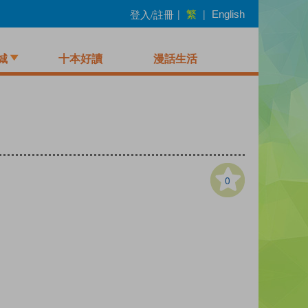
繁
登入/註冊
|
|
English
城
十本好讀
漫話生活
0