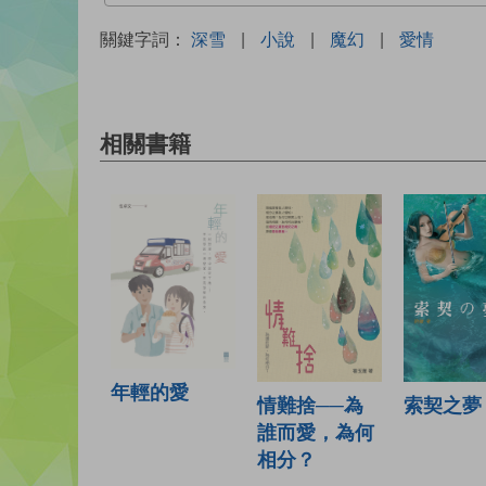
關鍵字詞：
深雪
|
小說
|
魔幻
|
愛情
相關書籍
年輕的愛
索契之夢
情難捨──為
誰而愛，為何
相分？