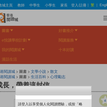
Skip
繁
教城主頁
教師
中學生
小學生
家長
登入/註冊
|
|
Engl
to
main
content
圖書
好書推介
e悅讀學校計劃
閱讀服務
我的閱讀城
十本好讀
漫話生活
港閱讀城
> 圖書 >
文學小說
>
散文
港閱讀城
> 圖書 >
生活百科
>
心理勵志
成長，帶着這封信
4
請登入以享受個人化閱讀體驗，或按「略