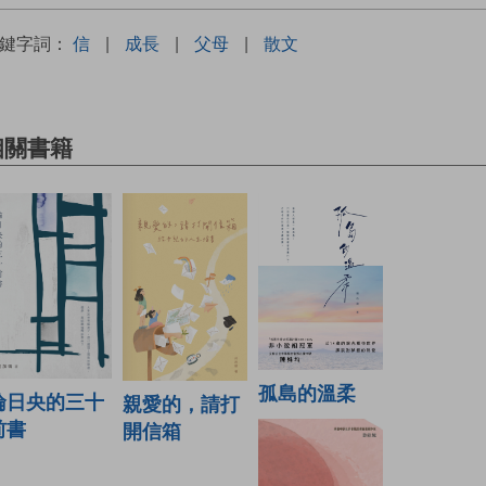
關鍵字詞：
信
|
成長
|
父母
|
散文
相關書籍
孤島的溫柔
倫日央的三十
親愛的，請打
前書
開信箱