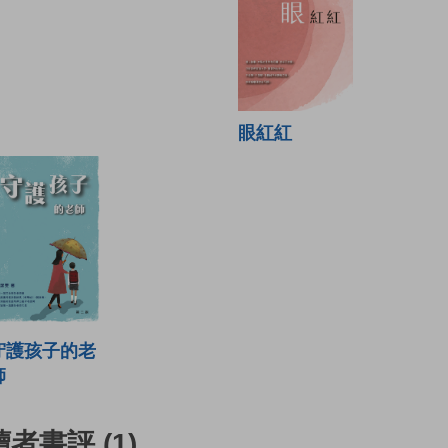
眼紅紅
守護孩子的老
師
讀者書評
(1)