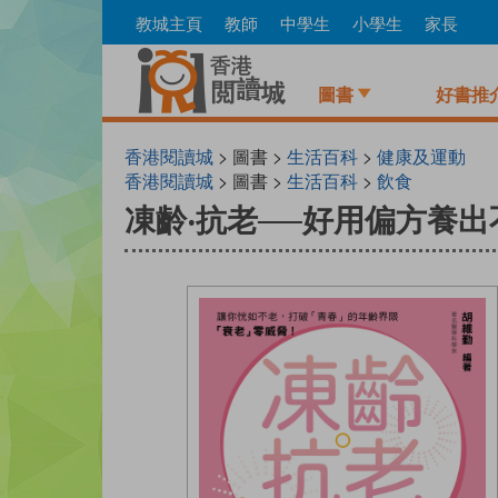
Skip
教城主頁
教師
中學生
小學生
家長
to
main
content
圖書
好書推
香港閱讀城
> 圖書 >
生活百科
>
健康及運動
香港閱讀城
> 圖書 >
生活百科
>
飲食
凍齡‧抗老──好用偏方養出