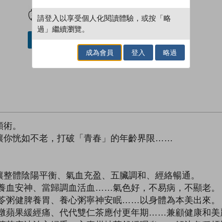
試閲
加入閱讀紀錄
請登入以享受個人化閱讀體驗，或按「略
過」繼續瀏覽。
借閱實體書
成為會員
登入
略過
顏術。
讓你恍如不老，打破「青春」的年齡界限……
讓整體陰陽平衡、氣血充盈、五臟調和、經絡暢通。
棗養血安神、當歸調血活血……氣色好，不易病，不顯老。
參苓粥健脾養胃、養心粥寧神安眠……以身體為本美出來。
酒燉蘋果緩經痛、代代雙仁茶應付更年期……兼顧健康和美