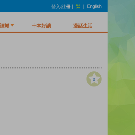
繁
登入/註冊
|
|
English
讀城
十本好讀
漫話生活
0