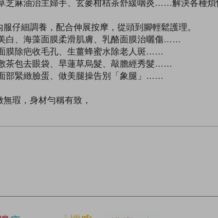
甘草芝麻油治主婦手、玄麥柑桔茶舒緩咽炎……解決各種煩
內服仔細調養，配合伸展按摩，從頭到腳輕鬆護理。
膜美白、海藻面膜柔滑肌膚、乳酪面膜治曬傷……
薯面膜除疤收毛孔、生薑蜂蜜水除老人斑……
、敷茶包去眼袋、旱蓮草烏髮、敲膽經秀髮……
摩面部緊緻臉蛋、做美腿操告別「象腿」……
嫩無瑕，身材勻稱有致，