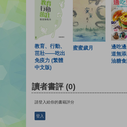
教育、行動、
邊吃邊瘦
蜜蜜歲月
茁壯——吃出
道無添
免疫力 (繁體
油糖食
中文版)
讀者書評
(0)
請登入給你的書籍評分
登入