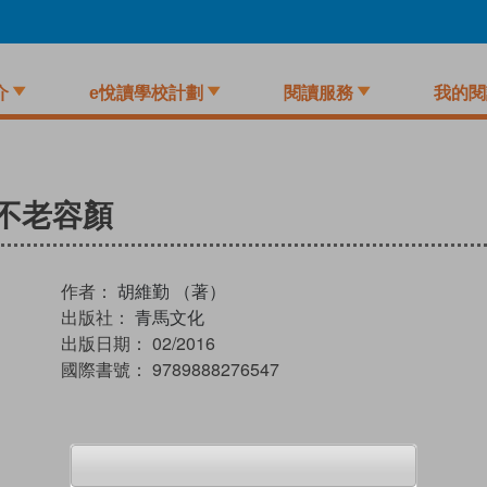
介
e悅讀學校計劃
閱讀服務
我的閱
不老容顏
作者：
胡維勤 （著）
出版社：
青馬文化
出版日期：
02/2016
國際書號：
9789888276547