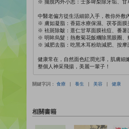
※ 擺脫內外小恙：士多啤梨除牙垢、
中醫老偏方從生活細節入手，教你外敷
※ 膚如凝脂：香菇水療保濕、茯苓面
※ 袪斑除皺：薏仁甘草面膜袪痘、番
※ 明眸烏髮：熱敷菊花飯糰除黑眼圈
※ 減肥去脂：吃黑木耳粉助減肥、按
健康常在，自然面色紅潤光澤，肌膚細
整個人神采飛揚，美麗一輩子！
關鍵字詞：
食療
|
養生
|
美容
|
健康
相關書籍