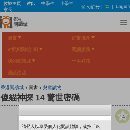
Skip
教城主頁
教師
中學生
小學生
繁
登入/註冊
|
|
English
to
家長
main
content
圖書
好書推介
e悅讀學校計劃
閱讀服務
我的閱讀城
十本好讀
漫話生活
香港閱讀城
> 圖書 >
兒童讀物
傻貓神探 14 驚世密碼
4.5
請登入以享受個人化閱讀體驗，或按「略