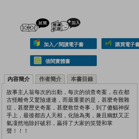
試閲
加入閱讀紀錄
加入／閱讀電子書
購買電子書 
借閱實體書
內容簡介
作者簡介
本書目錄
故事主人翁每次的出動，每次的偵查奇案，在在都
古怪離奇又驚險連連，而最重要的是，甚麼奇難雜
症，甚麼歷史奇案，甚麼救世奇事，到了傻貓神探
手上，最後都吉人天相，化險為夷，兼且幽默又正
氣凜然地除奸破邪，贏得了大家的笑聲和掌
聲！！！