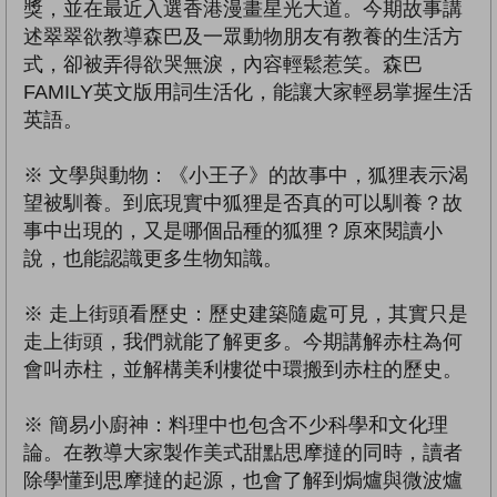
獎，並在最近入選香港漫畫星光大道。今期故事講
述翠翠欲教導森巴及一眾動物朋友有教養的生活方
式，卻被弄得欲哭無淚，內容輕鬆惹笑。森巴
FAMILY英文版用詞生活化，能讓大家輕易掌握生活
英語。
※ 文學與動物：《小王子》的故事中，狐狸表示渴
望被馴養。到底現實中狐狸是否真的可以馴養？故
事中出現的，又是哪個品種的狐狸？原來閱讀小
說，也能認識更多生物知識。
※ 走上街頭看歷史：歷史建築隨處可見，其實只是
走上街頭，我們就能了解更多。今期講解赤柱為何
會叫赤柱，並解構美利樓從中環搬到赤柱的歷史。
※ 簡易小廚神：料理中也包含不少科學和文化理
論。在教導大家製作美式甜點思摩撻的同時，讀者
除學懂到思摩撻的起源，也會了解到焗爐與微波爐