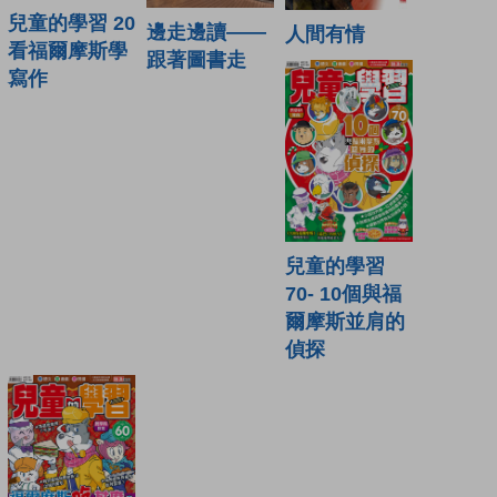
兒童的學習 20
邊走邊讀——
人間有情
看福爾摩斯學
跟著圖書走
寫作
兒童的學習
70- 10個與福
爾摩斯並肩的
偵探