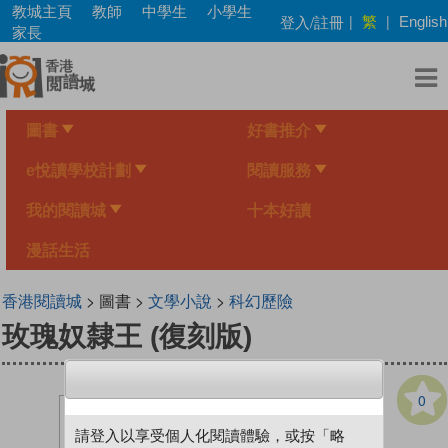
Skip
教城主頁
教師
中學生
小學生
繁
登入/註冊
|
|
English
to
家長
main
content
圖書
好書推介
e悅讀學校計劃
閱讀服務
我的閱讀城
十本好讀
漫話生活
香港閱讀城
> 圖書 >
文學小說
>
科幻歷險
玫瑰奴隸王 (復刻版)
0
請登入以享受個人化閱讀體驗，或按「略