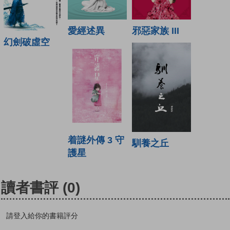
愛經述異
邪惡家族 III
幻劍破虛空
着謎外傳 3 守
馴養之丘
護星
讀者書評
(0)
請登入給你的書籍評分