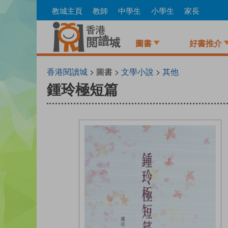
Skip
教城主頁
教師
中學生
小學生
家長
to
main
content
圖書
好書推介
香港閱讀城
> 圖書 >
文學小說
>
其他
鍾玲極短篇