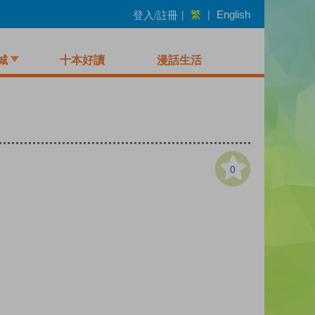
繁
登入/註冊
|
|
English
城
十本好讀
漫話生活
0