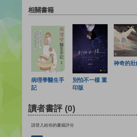
相關書籍
神奇的壯
病理學醫生手
別怕不一樣 重
記
印版
讀者書評
(0)
請登入給你的書籍評分