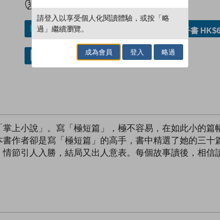
請登入以享受個人化閱讀體驗，或按「略
過」繼續瀏覽。
加入／閱讀電子書
購買電子書 HK$6
成為會員
登入
略過
借閱實體書
「掌上小說」。寫「極短篇」，極不容易，在如此小的篇
本書作者卻是寫「極短篇」的高手，書中精選了她的三十
，情節引人入勝，結局又出人意表。每個故事讀後，相信