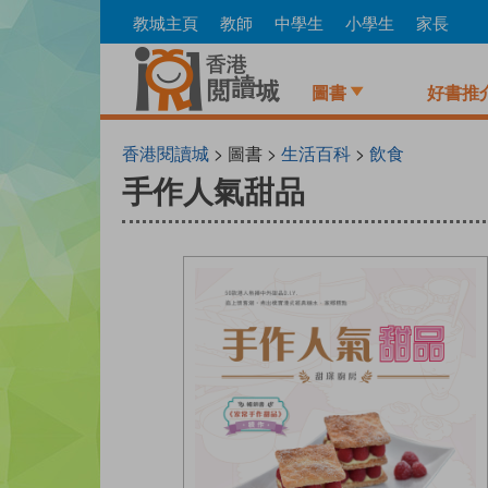
Skip
教城主頁
教師
中學生
小學生
家長
to
main
content
圖書
好書推
香港閱讀城
> 圖書 >
生活百科
>
飲食
手作人氣甜品