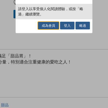
請登入以享受個人化閱讀體驗，或按「略
過」繼續瀏覽。
借閱實體書
成為會員
登入
略過
滿足「甜品胃」！
分量，特別適合注重健康的愛吃之人！
甜品