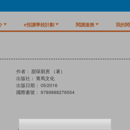
介
e悅讀學校計劃
閱讀服務
我的閱
作者：
甜琛廚房 （著）
出版社：
青馬文化
出版日期：
05/2016
國際書號：
9789888276554
試閲
加入閱讀紀錄