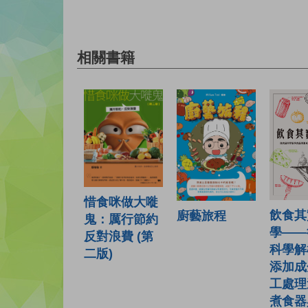
相關書籍
惜食咪做大嘥
飲食其
廚藝旅程
鬼：厲行節約
學——
反對浪費 (第
科學解
二版)
添加成
工處理
煮食器