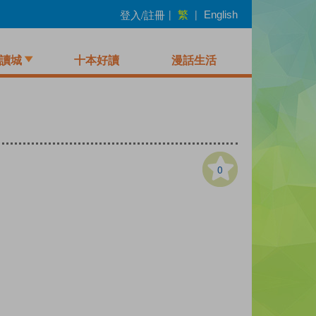
繁
登入/註冊
|
|
English
讀城
十本好讀
漫話生活
0