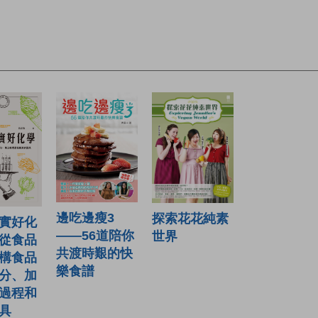
邊吃邊瘦3
探索花花純素
實好化
——56道陪你
世界
從食品
共渡時艱的快
構食品
樂食譜
分、加
過程和
具