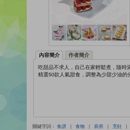
內容簡介
作者簡介
吃甜品不求人，自己在家輕鬆煮，隨時
精選50款人氣甜食，調整為少甜少油的
關鍵字詞：
食譜
|
食物
|
廚房
|
烹飪
|