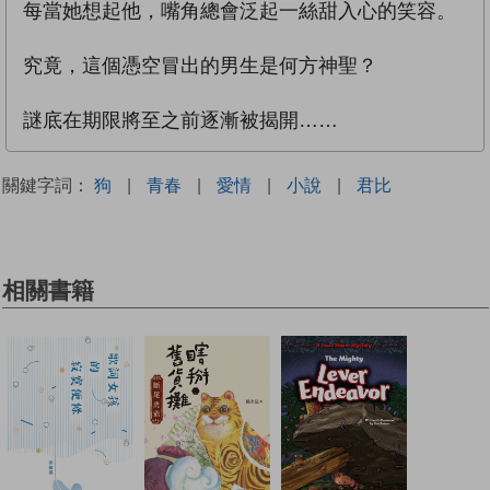
每當她想起他，嘴角總會泛起一絲甜入心的笑容。
究竟，這個憑空冒出的男生是何方神聖？
謎底在期限將至之前逐漸被揭開……
關鍵字詞：
狗
|
青春
|
愛情
|
小說
|
君比
相關書籍