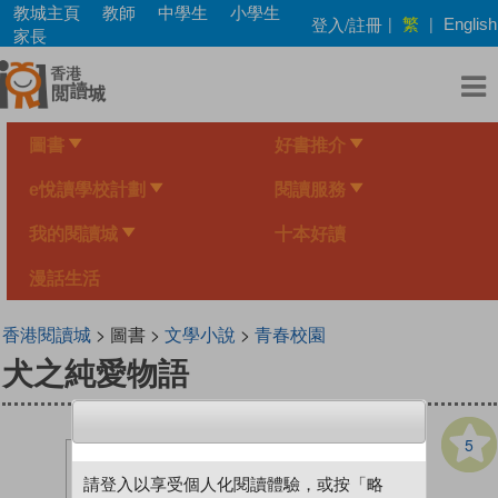
Skip
教城主頁
教師
中學生
小學生
繁
登入/註冊
|
|
English
to
家長
main
content
圖書
好書推介
e悅讀學校計劃
閱讀服務
我的閱讀城
十本好讀
漫話生活
香港閱讀城
> 圖書 >
文學小說
>
青春校園
犬之純愛物語
5
請登入以享受個人化閱讀體驗，或按「略