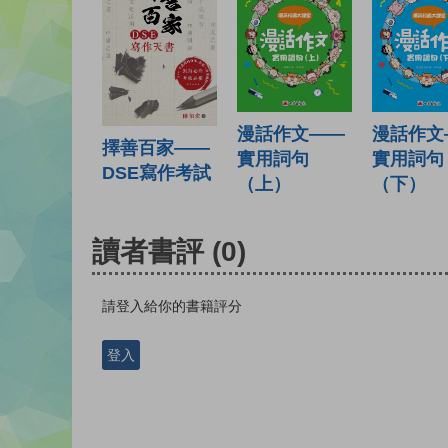
漫話作文——
漫話作文
擇善百家——
實用詞句
實用詞句
DSE寫作考試
（上）
（下）
讀者書評
(0)
請登入給你的書籍評分
登入