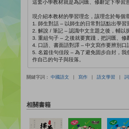
這套小學教材就是為詞匯、修辭定下學習
現介紹本教材的學習理念，該理念於每個
1. 師生對話 – 以師生的日常對話點出
2. 解說 / 筆記 – 認識中文主題之後
3. 重組句子 – 之後就要實踐，把詞匯
4. 口語、書面語對譯 – 中文寫作要辨
5. 名篇佳句佳段 – 為了避免固步自
作自己的句子與段落。
關鍵字詞：
中國語文
|
寫作
|
語文學習
|
詞
相關書籍