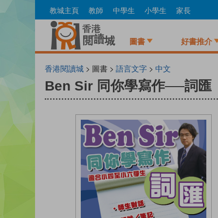
Skip
教城主頁
教師
中學生
小學生
家長
to
main
content
圖書
好書推介
香港閱讀城
> 圖書 >
語言文字
>
中文
Ben Sir 同你學寫作──詞匯