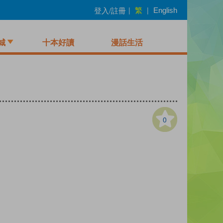
繁
登入/註冊
|
|
English
城
十本好讀
漫話生活
0