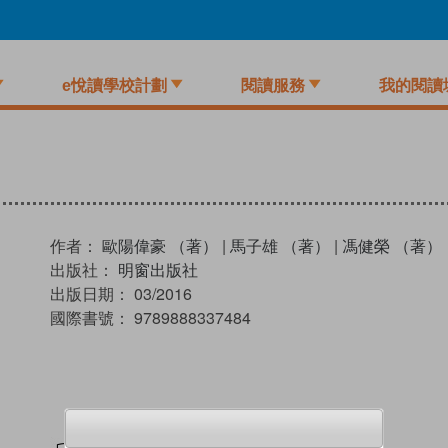
e悅讀學校計劃
閱讀服務
我的閱讀
作者：
歐陽偉豪 （著）
|
馬子雄 （著）
|
馮健榮 （著）
出版社：
明窗出版社
出版日期：
03/2016
國際書號：
9789888337484
試閲
加入閱讀紀錄