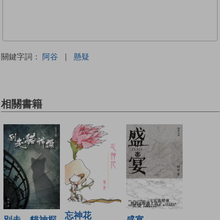
關鍵字詞：
阿谷
|
懸疑
相關書籍
忘神花
別走，貓神探
盛宴