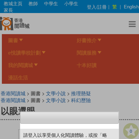
Skip
教城主頁
教師
中學生
小學生
繁
登入/註冊
|
|
English
to
家長
main
content
圖書
好書推介
e悅讀學校計劃
閱讀服務
我的閱讀城
十本好讀
漫話生活
香港閱讀城
> 圖書 >
文學小說
>
推理懸疑
香港閱讀城
> 圖書 >
文學小說
>
科幻歷險
以眼還眼
0
請登入以享受個人化閱讀體驗，或按「略