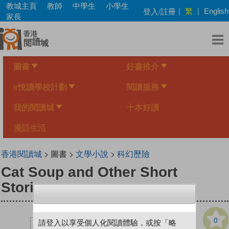
Skip
教城主頁
教師
中學生
小學生
繁
登入/註冊
|
|
English
to
家長
main
content
圖書
好書推介
e悅讀學校計劃
閱讀服務
我的閱讀城
十本好讀
漫話生活
香港閱讀城
> 圖書 >
文學小說
>
科幻歷險
Cat Soup and Other Short
Stories
0
請登入以享受個人化閱讀體驗，或按「略