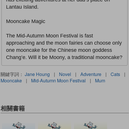
Lantau Island.
Mooncake Magic
The Mid-Autumn Moon Festival is fast
approaching and the moon fairies can choose only
one mooncake for the Chinese moon goddess
Chang’e. Will it be Moony, a traditional mooncake?
關鍵字詞：
Jane Houng
|
Novel
|
Adventure
|
Cats
|
Mooncake
|
Mid-Autumn Moon Festival
|
Mum
相關書籍