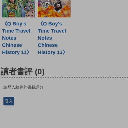
《Q Boy's
《Q Boy's
Time Travel
Time Travel
Notes
Notes
Chinese
Chinese
History 11》
History 13》
讀者書評
(0)
請登入給你的書籍評分
登入