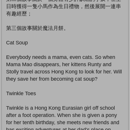
日時獲得一隻小馬作為生日禮物，然後展開一連串
有趣經歷；
第三個故事關於魔法月餅。
Cat Soup
Everybody needs a mama, even cats. So when
Mama Mao disappears, her kittens Runty and
Stolly travel across Hong Kong to look for her. Will
they save her from becoming cat soup?
Twinkle Toes
Twinkle is a Hong Kong Eurasian girl off school
after a foot operation. When she is given a pony
for her tenth birthday, she meets new friends and
has exciting adventures at her dad’s place on