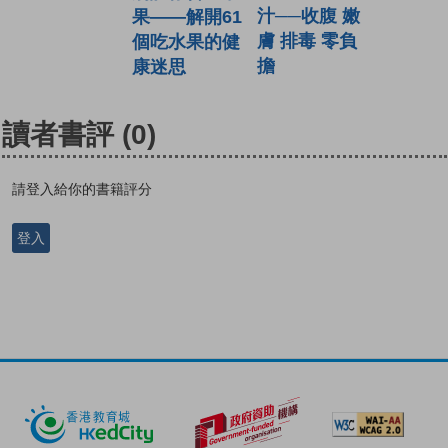
汁──收腹 嫩
果——解開61
膚 排毒 零負
個吃水果的健
擔
康迷思
讀者書評
(0)
請登入給你的書籍評分
登入