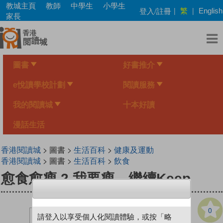
Skip
教城主頁
教師
中學生
小學生
繁
登入/註冊
|
|
English
to
家長
main
content
圖書
好書推介
e悅讀學校計劃
閱讀服務
我的閱讀城
十本好讀
漫話生活
香港閱讀城
> 圖書 >
生活百科
>
健康及運動
香港閱讀城
> 圖書 >
生活百科
>
飲食
愈食愈瘦 2 我要瘦，繼續Keep
0
請登入以享受個人化閱讀體驗，或按「略