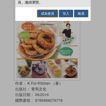
過」繼續瀏覽。
成為會員
登入
略過
作者：
K For Kitchen （著）
出版社：
青馬文化
出版日期：
06/2016
國際書號：
9789888276776