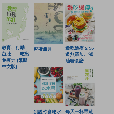
教育、行動、
邊吃邊瘦 2 56
蜜蜜歲月
茁壯——吃出
道無添加、減
免疫力 (繁體
油糖食譜
中文版)
每天一杯果蔬
別說你會吃水