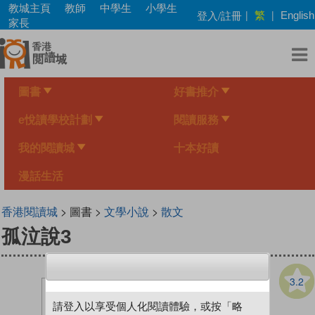
Skip
教城主頁
教師
中學生
小學生
繁
登入/註冊
|
|
English
to
家長
main
content
圖書
好書推介
e悅讀學校計劃
閱讀服務
我的閱讀城
十本好讀
漫話生活
香港閱讀城
> 圖書 >
文學小說
>
散文
孤泣說3
3.2
請登入以享受個人化閱讀體驗，或按「略