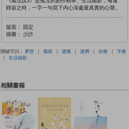
《孤泣說3》是孤泣的創作精華、生活縮影，每逢
靜寂之時，一字一句寫下內心深處最真實的心聲。
版面：
固定
插圖：
少許
關鍵字詞：
夢想
|
傷痕
|
遺憾
|
迷惘
|
自療
|
字療
|
生活縮影
相關書籍