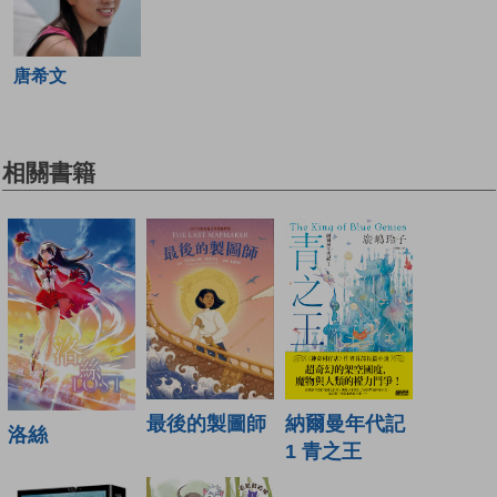
唐希文
相關書籍
最後的製圖師
納爾曼年代記
洛絲
1 青之王