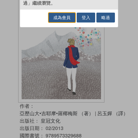
過」繼續瀏覽。
成為會員
登入
略過
作者：
亞歷山大•吉耶摩•羅椰梅斯 （著）
|
呂玉嬋 （譯）
出版社：
皇冠文化
出版日期：
02/2013
國際書號：
9789573329688