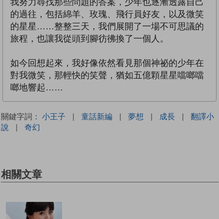
我努力尋找那些問題的答案，少年也逐漸透露自己
的過往，包括綿羊、玫瑰、飛行員好友，以及微笑
的星星……整整三天，我們展開了一場不可思議的
旅程，也讓我從頭到腳彷彿換了一個人。
如今回想起來，我好像依然看見那個神祕的少年在
對我微笑，那輕快的笑聲，猶如五億顆星星噹啷噹
啷地響起……
關鍵字詞：
小王子
|
童話新編
|
夢想
|
成長
|
翻譯小
說
|
奇幻
相關文章