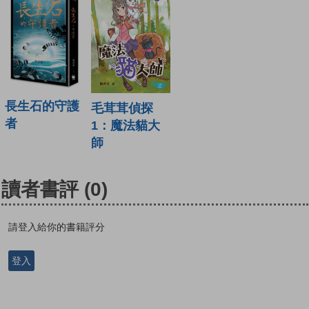
長生石的守護
毛茸茸偵探
者
1：魔法貓大
師
讀者書評
(0)
請登入給你的書籍評分
登入