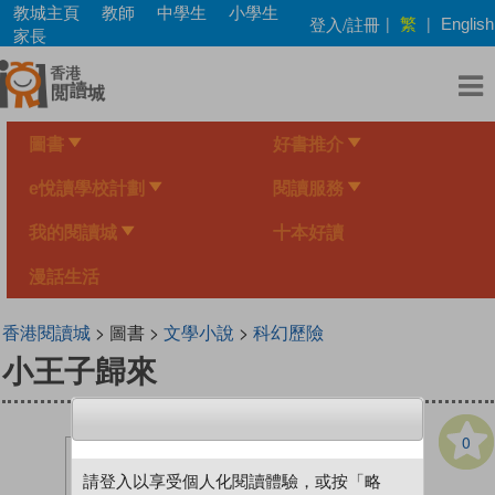
Skip
教城主頁
教師
中學生
小學生
繁
登入/註冊
|
|
English
to
家長
main
content
圖書
好書推介
e悅讀學校計劃
閱讀服務
我的閱讀城
十本好讀
漫話生活
香港閱讀城
> 圖書 >
文學小說
>
科幻歷險
小王子歸來
0
請登入以享受個人化閱讀體驗，或按「略