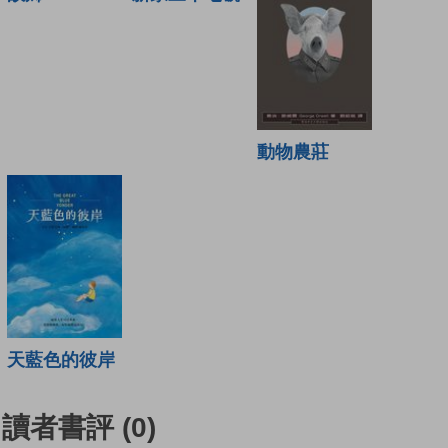
動物農莊
天藍色的彼岸
讀者書評
(0)