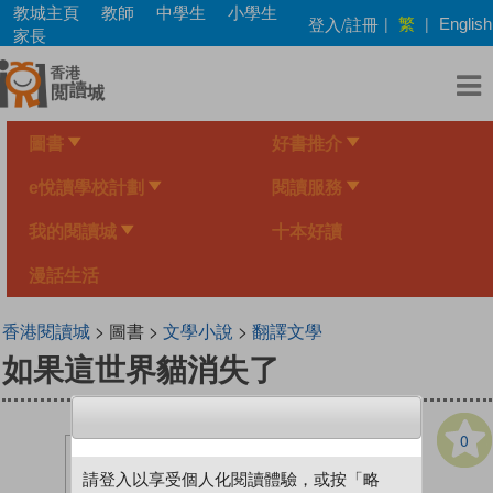
Skip
教城主頁
教師
中學生
小學生
繁
登入/註冊
|
|
English
to
家長
main
content
圖書
好書推介
e悅讀學校計劃
閱讀服務
我的閱讀城
十本好讀
漫話生活
香港閱讀城
> 圖書 >
文學小說
>
翻譯文學
如果這世界貓消失了
0
請登入以享受個人化閱讀體驗，或按「略