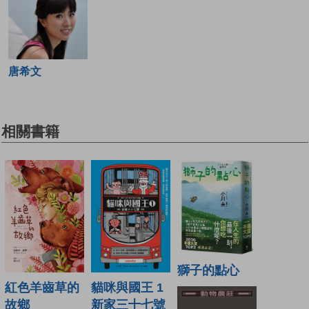
唐希文
相關書籍
獅子的點心
貓咪與國王 1
紅色羊齒草的
新家三十七號
故鄉