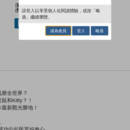
加入閱讀紀錄
請登入以享受個人化閱讀體驗，或按「略
過」繼續瀏覽。
借閱實體書
成為會員
登入
略過
風靡全世界？
和Kitty？！
本最新觀光勝地！
…
成功勾起民眾好奇心