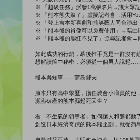
※ 「超級任務」派發1萬張名片→讓大眾
※ 「熊本熊失蹤了」虛擬記者會→活用Yo
※ 「登上吉本新喜劇和搞笑藝人同台演出
※ 「熊本熊的肖像可以免費使用」→藉由
※ 「熊本熊的腮紅不見了」協尋記者會→
如此成功的行銷，幕後推手竟是一群沒有
想解讀箇中秘密，必須從一個男人說起…
熊本縣知事——蒲島郁夫
原本只有高中學歷，擔任農會小職員的他
瀕臨破產的熊本縣起死回生？
看「不生氣的領導者」如何讓人和熊都動
創造日本經濟奇蹟的熊本熊企劃，就從蒲
自動減薪百萬，表明改革決心、以105萬圓