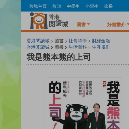
Skip
教城主頁
教師
中學生
小學生
家長
to
main
content
圖書
好書推介
香港閱讀城
> 圖書 >
社會科學
>
財經金融
香港閱讀城
> 圖書 >
生活百科
>
生涯規劃
我是熊本熊的上司