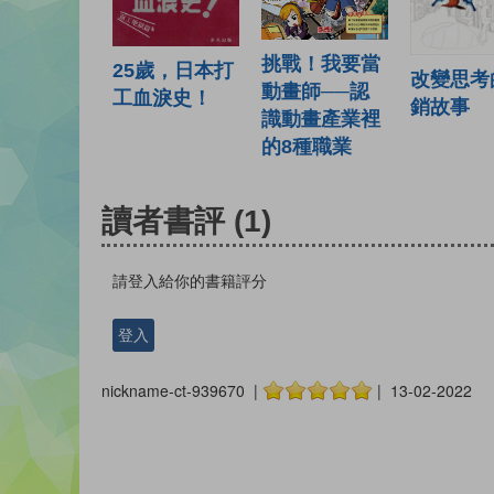
挑戰！我要當
25歲，日本打
改變思考
動畫師──認
工血淚史！
銷故事
識動畫產業裡
的8種職業
讀者書評
(1)
請登入給你的書籍評分
登入
nickname-ct-939670 |
| 13-02-2022