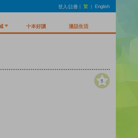
繁
登入/註冊
|
|
English
城
十本好讀
漫話生活
5