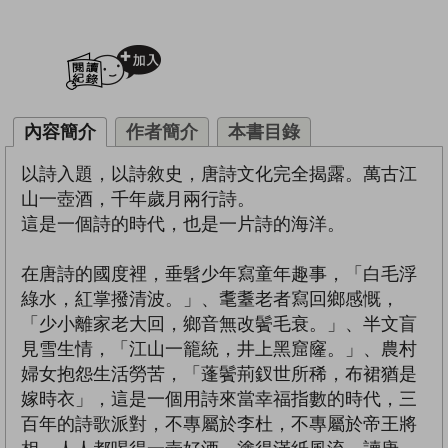
加入閱讀紀錄
內容簡介
作者簡介
本書目錄
以詩入題，以詩敘史，唐詩文化完全揭露。萬古江
山一壺酒，千年歲月兩行詩。
這是一個詩的時代，也是一片詩的海洋。
在唐詩的國度裡，垂髫少年寫童年趣事，「白毛浮
綠水，紅掌撥清波。」、耄耋老者寫回鄉感慨，
「少小離家老大回，鄉音無改鬢毛衰。」、半文盲
見雪生情，「江山一籠統，井上黑窟窿。」、農村
婦女抱怨生活勞苦，「蓬鬢荊釵世所稀，布裙猶是
嫁時衣」，這是一個用詩來當幸福指數的時代，三
百年的詩歌派對，不專屬於李杜，不專屬於帝王將