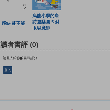
烏龍小學的唐
詩遊樂園 5 斜
殘缺 能不能
眼驅魔師
讀者書評
(0)
請登入給你的書籍評分
登入