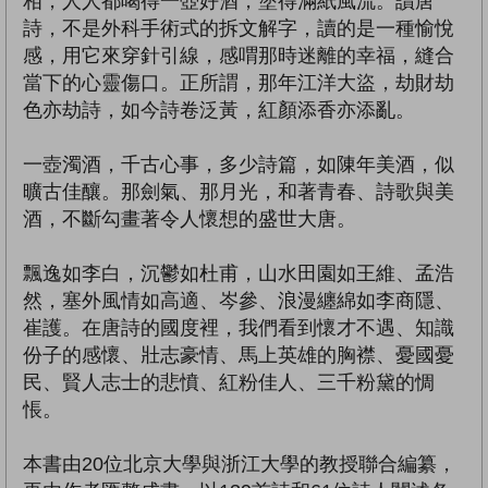
相，人人都喝得一壺好酒，塗得滿紙風流。讀唐
詩，不是外科手術式的拆文解字，讀的是一種愉悅
感，用它來穿針引線，感喟那時迷離的幸福，縫合
當下的心靈傷口。正所謂，那年江洋大盜，劫財劫
色亦劫詩，如今詩卷泛黃，紅顏添香亦添亂。
一壺濁酒，千古心事，多少詩篇，如陳年美酒，似
曠古佳釀。那劍氣、那月光，和著青春、詩歌與美
酒，不斷勾畫著令人懷想的盛世大唐。
飄逸如李白，沉鬱如杜甫，山水田園如王維、孟浩
然，塞外風情如高適、岑參、浪漫纏綿如李商隱、
崔護。在唐詩的國度裡，我們看到懷才不遇、知識
份子的感懷、壯志豪情、馬上英雄的胸襟、憂國憂
民、賢人志士的悲憤、紅粉佳人、三千粉黛的惆
悵。
本書由20位北京大學與浙江大學的教授聯合編纂，