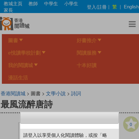
Skip
教城主頁
教師
中學生
小學生
繁
登入/註冊
|
|
English
to
家長
main
content
圖書
好書推介
e悅讀學校計劃
閱讀服務
我的閱讀城
十本好讀
漫話生活
香港閱讀城
> 圖書 >
文學小說
>
詩詞
最風流醉唐詩
0
請登入以享受個人化閱讀體驗，或按「略