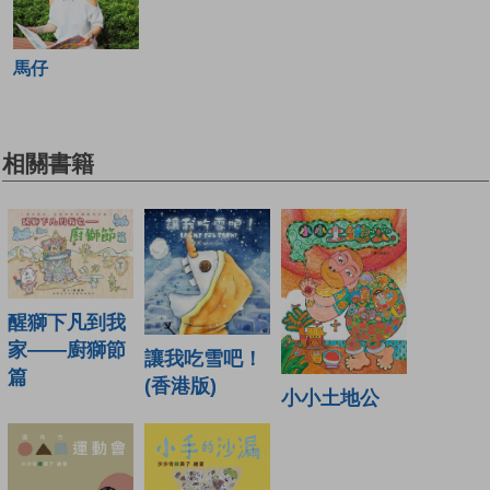
馬仔
相關書籍
醒獅下凡到我
家——廚獅節
讓我吃雪吧！
篇
(香港版)
小小土地公