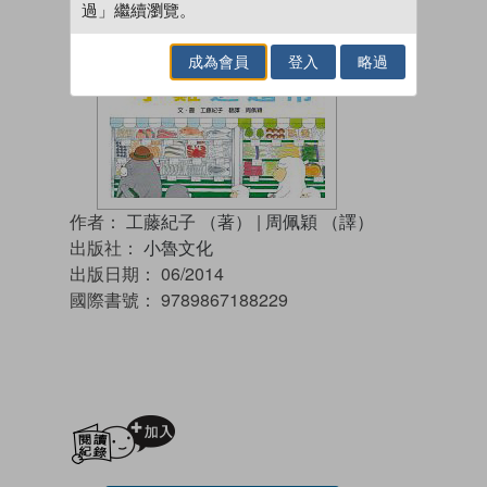
過」繼續瀏覽。
成為會員
登入
略過
作者：
工藤紀子 （著）
|
周佩穎 （譯）
出版社：
小魯文化
出版日期：
06/2014
國際書號：
9789867188229
加入閱讀紀錄