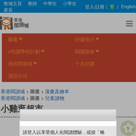
Skip
教城主頁
教師
中學生
小學生
繁
登入/註冊
|
|
English
to
家長
main
content
圖書
好書推介
e悅讀學校計劃
閱讀服務
我的閱讀城
十本好讀
漫話生活
香港閱讀城
> 圖書 >
漫畫及繪本
香港閱讀城
> 圖書 >
兒童讀物
小雞逛超市
5
請登入以享受個人化閱讀體驗，或按「略