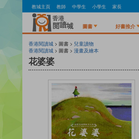
Skip
教城主頁
教師
中學生
小學生
家長
to
main
content
圖書
好書推介
香港閱讀城
> 圖書 >
兒童讀物
香港閱讀城
> 圖書 >
漫畫及繪本
花婆婆