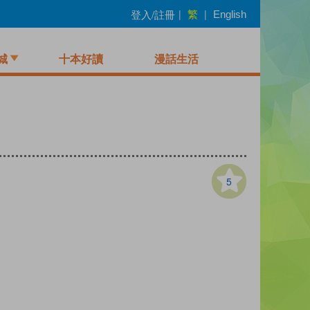
繁
登入/註冊
|
|
English
城
十本好讀
漫話生活
5