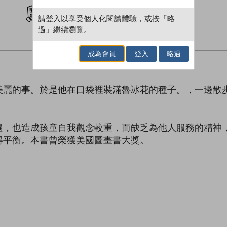
加入閱讀紀錄
請登入以享受個人化閱讀體驗，或按「略
過」繼續瀏覽。
成為會員
登入
略過
。
美麗的事。於是他在口袋裡裝滿魯冰花的種子。，一邊散
遍，也造成孩童自我觀念較重，而缺乏為他人服務的精神
得平衡。本書曾榮獲美國圖畫書大獎。