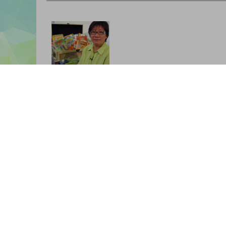
菜姨姨
相關書籍
醒獅下凡到我
家——廚獅節
讓我吃雪吧！
篇
(香港版)