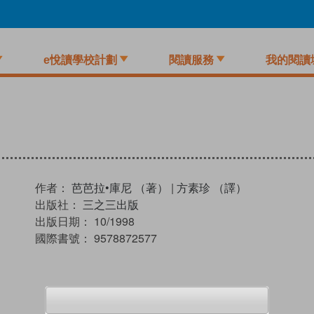
e悅讀學校計劃
閱讀服務
我的閱讀
作者：
芭芭拉•庫尼 （著）
|
方素珍 （譯）
出版社：
三之三出版
出版日期：
10/1998
國際書號：
9578872577