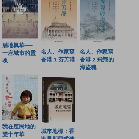
滿地楓華──
名人、作家寫
名人、作家寫
一座城市的靈
香港 1 芬芳港
香港 2 飛翔的
魂
海盜魂
我在殖民地的
城市地標：香
雙十年華
港早期西式建