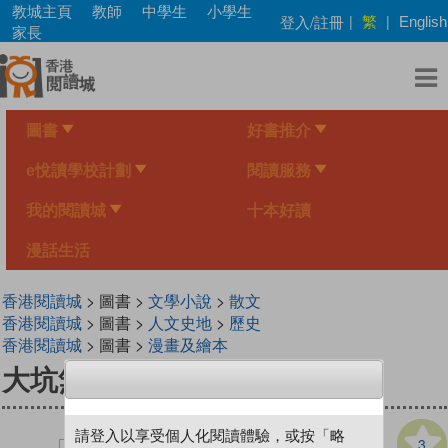
Skip
教城主頁
教師
中學生
小學生
繁
登入/註冊
|
|
English
to
家長
main
content
圖書
好書推介
e悅讀學校計劃
閱讀服務
我的閱讀城
十本好讀
漫話生活
香港閱讀城
> 圖書 >
文學小說
>
散文
香港閱讀城
> 圖書 >
人文史地
>
歷史
香港閱讀城
> 圖書 >
漫畫及繪本
大坑無大坑（在消失中…）
請登入以享受個人化閱讀體驗，或按「略
3