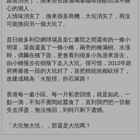
鄰居消失了，換來坐在路邊喝著咖啡很酷而漠不關
心的潮人，
人情味消失了，換來很多商機，大坑消失了，再沒
可能換回另一個大坑了。
昔日維多利亞網球場及皇仁書院之間還有的一條小
明渠，渠面還蓋了一條小橋，兩旁的種滿樹。水漲
時，偶爾在橋下面，更會看到很多小魚游來游去，
由小橋慢步在樹蔭下走入大坑。很可惜，2012年政
府將最後一段的大坑封了，並把樹統統都砍掉了，
改建成稱為「火龍徑」的石屎路！
香港每一處小區、每一片私密回憶，就是如此，一
點一滴，不知不覺間給蠶食了，直到我們把一切都
失去淨盡，無法挽回，到時只剩下遺憾。
「大坑無大坑」，那還是大坑嗎？