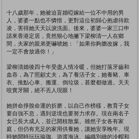
十八歲那年，她被迫盲婚啞嫁給一位不中用的男
人，婆婆一點也不憐惜，更對這位初歸心抱虐待欺
凌，害得她天天以淚洗面。後來，婆婆一家三口申
請來香港定居，竟然狠心地撇下梁柳清一人在鄉
間，夫家的親弟更嚇唬她：「如果你夠膽改嫁，我
一定不會放過你！」
梁柳清婚後四十年受盡人情冷暖，但她打落牙齒和
血吞，為了照顧丈夫，為了養活子女，她養豬、車
衣、推點心車、搬運、倒垃圾，甚麼都做過。天天
咬實牙關，絕不丟人現眼！
她拼命掙脫命運的折磨，以自己作榜樣，教育子女
要自強不息，遇到逆境也要努力求存。現在兩名子
女已長大成人，並已開枝散葉。雖然子女各有家
庭，但仍有充足的家用供養她，讓她安享晚年。現
時她閒時玩玩瑜珈、游渡海泳、編織別緻的冷帽和