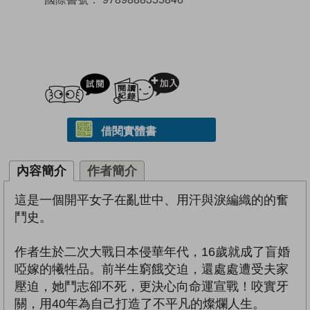
試閲
加入閱讀紀錄
借閱實體書
內容簡介
作者簡介
這是一個開平女子在亂世中、用汗與淚編織的的奮
鬥史。
作者生於二次大戰日本侵華年代，16歲就成了盲婚
啞嫁的犧牲品。前半生窮餓交迫，還處處遭受夫家
壓迫，她鬥志卻不死，更決心向命運宣戰！咬實牙
關，用40年為自己打造了不平凡的燦爛人生。