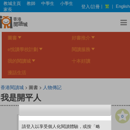
Skip
教城主頁
教師
中學生
小學生
繁
登入/註冊
|
|
English
to
家長
main
content
圖書
好書推介
e悅讀學校計劃
閱讀服務
我的閱讀城
十本好讀
漫話生活
香港閱讀城
> 圖書 >
人物傳記
我是開平人
0
請登入以享受個人化閱讀體驗，或按「略