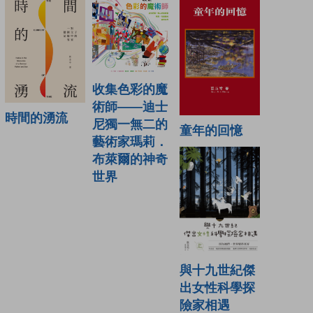
收集色彩的魔
術師——迪士
時間的湧流
尼獨一無二的
童年的回憶
藝術家瑪莉．
布萊爾的神奇
世界
與十九世紀傑
出女性科學探
險家相遇