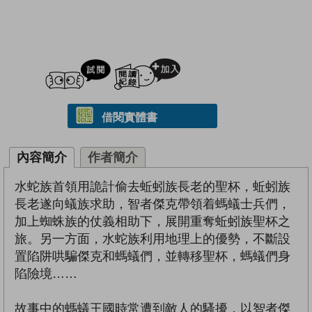
試閲
加入閱讀紀錄
借閱實體書
內容簡介
作者簡介
水蛇族首領用詭計偷去蚯蚓族長老的聖杯，蚯蚓族
長老遂向蟻族求助，智者傑克帶領着螞蟻士兵們，
加上蜘蛛族的仗義相助下，展開重奪蚯蚓族聖杯之
旅。另一方面，水蛇族利用地理上的優勢，不斷設
置陷阱哄騙傑克和螞蟻們，並轉移聖杯，螞蟻們身
陷險境……
故事中的螞蟻王國時常遭到敵人的騷擾，以智者傑