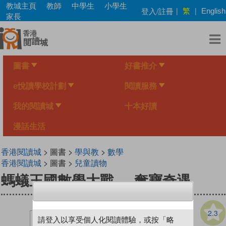
Skip
教城主頁
教師
中學生
小學生
繁
登入/註冊
|
|
English
to
家長
main
content
圖書
好書推介
e悅讀學校計劃
閱讀服務
我的閱讀城
十本好讀
漫話生活
香港閱讀城
> 圖書 >
學與教
>
數學
香港閱讀城
> 圖書 >
兒童讀物
螞蟻王國數學大戰──奪寶奇遇
2.3
請登入以享受個人化閱讀體驗，或按「略