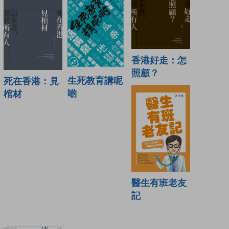
香港好走：怎
照顧？
生死教育講呢
死在香港：見
啲
棺材
醫生有班老友
記