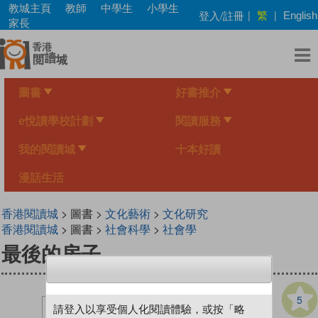
Skip
教城主頁
教師
中學生
小學生
繁
登入/註冊
|
|
English
to
家長
main
content
圖書
好書推介
e悅讀學校計劃
閱讀服務
我的閱讀城
十本好讀
漫話生活
香港閱讀城
> 圖書 >
文化藝術
>
文化研究
香港閱讀城
> 圖書 >
社會科學
>
社會學
最後的房子
5
請登入以享受個人化閱讀體驗，或按「略