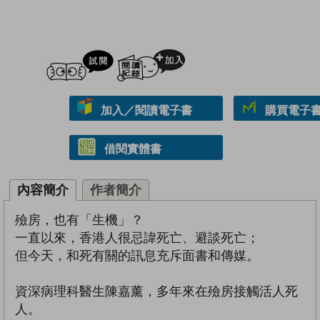
試閲
加入閱讀紀錄
加入／閱讀電子書
購買電子書 
借閱實體書
內容簡介
作者簡介
殮房，也有「生機」？
一直以來，香港人很忌諱死亡、避談死亡；
但今天，和死有關的訊息充斥面書和傳媒。
資深病理科醫生陳嘉薰，多年來在殮房接觸活人死
人。