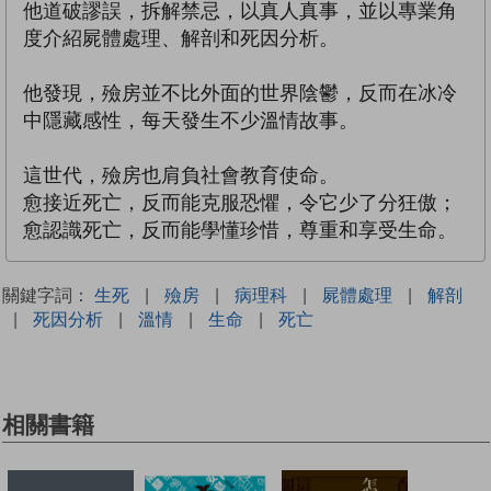
他道破謬誤，拆解禁忌，以真人真事，並以專業角
度介紹屍體處理、解剖和死因分析。
他發現，殮房並不比外面的世界陰鬱，反而在冰冷
中隱藏感性，每天發生不少溫情故事。
這世代，殮房也肩負社會教育使命。
愈接近死亡，反而能克服恐懼，令它少了分狂傲；
愈認識死亡，反而能學懂珍惜，尊重和享受生命。
關鍵字詞：
生死
|
殮房
|
病理科
|
屍體處理
|
解剖
|
死因分析
|
溫情
|
生命
|
死亡
相關書籍