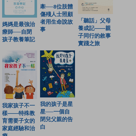
牽──8位肢體
傷殘人士照顧
「聽話」父母
者用生命說故
媽媽是最強治
養成記——親
事
療師──自閉
子同行的敘事
孩子教養筆記
實踐之旅
我的孩子是星
我家孩子不一
星──一個自
樣——特殊教
閉兒父親的告
育需要子女的
白
家庭經驗和治