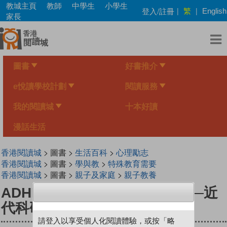
Skip
教城主頁
教師
中學生
小學生
繁
登入/註冊
|
|
English
to
家長
main
content
圖書
好書推介
e悅讀學校計劃
閱讀服務
我的閱讀城
十本好讀
漫話生活
香港閱讀城
> 圖書 >
生活百科
>
心理勵志
香港閱讀城
> 圖書 >
學與教
>
特殊教育需要
香港閱讀城
> 圖書 >
親子及家庭
>
親子教養
ADHD專注力失調過度活躍症──近
代科研結果和處理方法
請登入以享受個人化閱讀體驗，或按「略