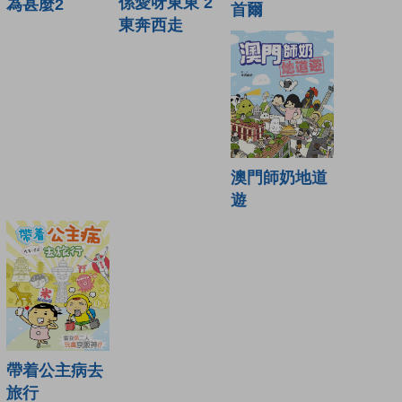
係愛呀東東 2
為甚麼2
首爾
東奔西走
澳門師奶地道
遊
帶着公主病去
旅行