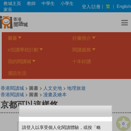
Skip
教城主頁
教師
中學生
小學生
繁
登入/註冊
|
|
English
to
家長
main
content
圖書
好書推介
e悅讀學校計劃
閱讀服務
我的閱讀城
十本好讀
漫話生活
香港閱讀城
> 圖書 >
人文史地
>
地理旅遊
香港閱讀城
> 圖書 >
漫畫及繪本
京都可以這樣悠
0
請登入以享受個人化閱讀體驗，或按「略